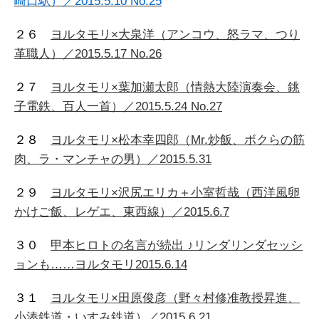
崎口駅）／2015.5.10 No.25
２６
ヨルタモリ×大泉洋（アンコウ、怒ラマ、つり
革職人）／2015.5.17 No.26
２７
ヨルタモリ×葉加瀬太郎（情熱大陸演奏会、銚
子電鉄、百人一首）／2015.5.24 No.27
２８
ヨルタモリ×松本幸四郎（Mr.炒飯、ボクらの筋
肉、ラ・マンチャの男）／2015.5.31
２９
ヨルタモリ×沢尻エリカ＋小室哲哉（西洋風卵
かけご飯、レゲエ、東西線）／2015.6.7
３０
甲本ヒロトの名言が続出 ♪リンダリンダセッシ
ョンも……ヨルタモリ2015.6.14
３１
ヨルタモリ×田原俊彦（野々村修准教授昇進、
小湊鉄道・いすみ鉄道）／2015.6.21