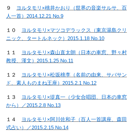
９
ヨルタモリ×桃井かおり（世界の音楽サルサ、百
人一首）2014.12.21 No.9
１０
ヨルタモリ×マツコデラックス（東京湯島クリ
ニック、タートルネック）2015.1.18 No.10
１１
ヨルタモリ×森山直太朗（日本の車窓、野々村
教授、漢文）2015.1.25 No.11
１２
ヨルタモリ×松坂桃李（名前の由来、サバサン
ド、素人ものまね王座）2015.2.1 No.12
１３
ヨルタモリ×堤真一（少女合唱団、日本の車窓
から）／2015.2.8 No.13
１４
ヨルタモリ×阿川佐和子（百人一首講座、森田
式占い）／2015.2.15 No.14