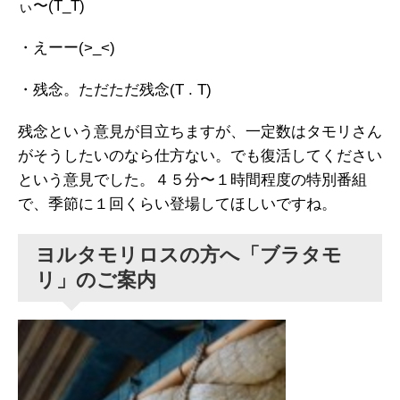
ぃ〜(T_T)
・えーー(>_<)
・残念。ただただ残念(T . T)
残念という意見が目立ちますが、一定数はタモリさん
がそうしたいのなら仕方ない。でも復活してください
という意見でした。４５分〜１時間程度の特別番組
で、季節に１回くらい登場してほしいですね。
ヨルタモリロスの方へ「ブラタモ
リ」のご案内