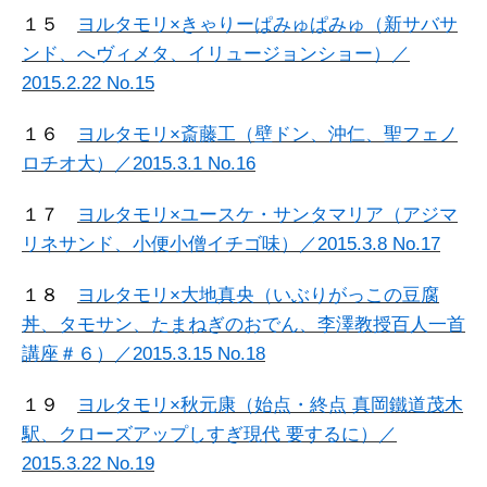
１５
ヨルタモリ×きゃりーぱみゅぱみゅ（新サバサ
ンド、へヴィメタ、イリュージョンショー）／
2015.2.22 No.15
１６
ヨルタモリ×斎藤工（壁ドン、沖仁、聖フェノ
ロチオ大）／2015.3.1 No.16
１７
ヨルタモリ×ユースケ・サンタマリア（アジマ
リネサンド、小便小僧イチゴ味）／2015.3.8 No.17
１８
ヨルタモリ×大地真央（いぶりがっこの豆腐
丼、タモサン、たまねぎのおでん、李澤教授百人一首
講座＃６）／2015.3.15 No.18
１９
ヨルタモリ×秋元康（始点・終点 真岡鐵道茂木
駅、クローズアップしすぎ現代 要するに）／
2015.3.22 No.19