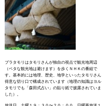
ブラタモリはタモリさんが独自の視点で観光地周辺
（ベタな観光地は避けます）を歩くＮＨＫの番組で
す。基本的には地理、歴史、地学といったタモリさん
得意な切り口で構成されています（地理の知識はヨル
タモリでも「森田式占い」の貼り紙で披露されていま
した）。
放送日 土曜１９：３０〜２０：００ 日曜再放送１