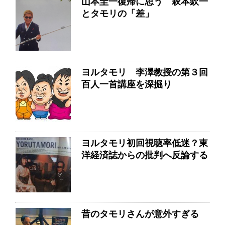
山本圭一復帰に思う 萩本欽一
とタモリの「差」
ヨルタモリ 李澤教授の第３回
百人一首講座を深掘り
ヨルタモリ初回視聴率低迷？東
洋経済誌からの批判へ反論する
昔のタモリさんが意外すぎる