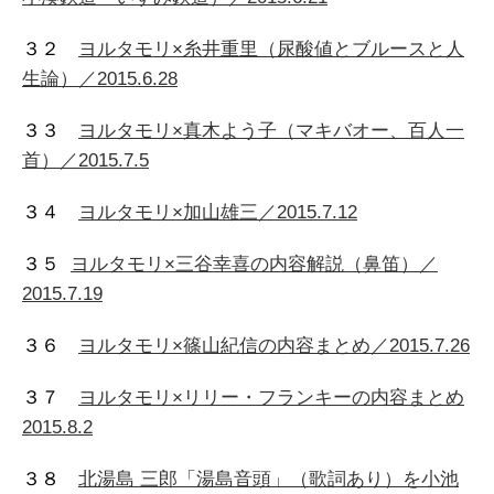
３２
ヨルタモリ×糸井重里（尿酸値とブルースと人
生論）／2015.6.28
３３
ヨルタモリ×真木よう子（マキバオー、百人一
首）／2015.7.5
３４
ヨルタモリ×加山雄三／2015.7.12
３５
ヨルタモリ×三谷幸喜の内容解説（鼻笛）／
2015.7.19
３６
ヨルタモリ×篠山紀信の内容まとめ／2015.7.26
３７
ヨルタモリ×リリー・フランキーの内容まとめ
2015.8.2
３８
北湯島 三郎「湯島音頭」（歌詞あり）を小池