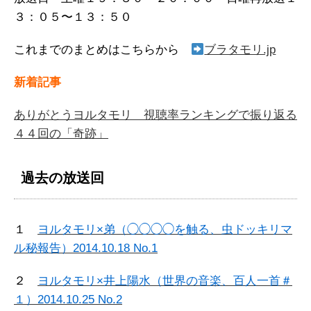
３：０５〜１３：５０
これまでのまとめはこちらから
ブラタモリ.jp
新着記事
ありがとうヨルタモリ 視聴率ランキングで振り返る
４４回の「奇跡」
過去の放送回
１
ヨルタモリ×弟（◯◯◯◯を触る、虫ドッキリマ
ル秘報告）2014.10.18 No.1
２
ヨルタモリ×井上陽水（世界の音楽、百人一首＃
１）2014.10.25 No.2