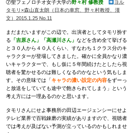
⑦聖フェノロチオ女子大学の
野々村 修教授
ヨル
タモリ×森山直太朗（日本の車窓、野々村教授、漢
文）2015.1.25 No.11
まだまだいますがこの辺で。出演者としてタモリ扮す
る
「吉原さん」「高瀬川さん」
などを含め全て挙げる
と３０人から４０人くらい、すなわち１クラス分のキ
ャラクターが登場してきました。確かに全員かなり濃
いキャラクターで、もし仮に５年間続けたとしたら視
聴者を驚かせるのは難しくなるのかなという気もしま
す。その意味では「
キャラの濃い設定の内容
をずーっ
と放送をしていても途中で飽きられてしまう」という
考え方には一理あるのかと思います。
タモリさんにせよ事務所の田辺エージェンシーにせよ
テレビ業界で百戦錬磨の実績がありますので、視聴者
では考えが及ばない予測が立っているのかもしれませ