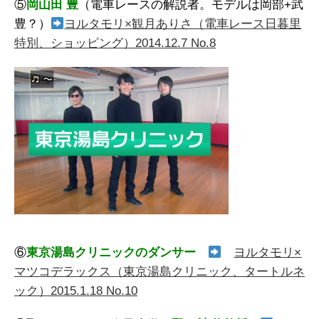
⑤
岡山田 豊
（電車レースの解説者。モデルは岡部+武
豊？）
ヨルタモリ×観月ありさ（電車レース日暮里
特別、ショッピング）2014.12.7 No.8
⑥
東京湯島クリニックのダンサー
ヨルタモリ×
マツコデラックス（東京湯島クリニック、タートルネ
ック）2015.1.18 No.10