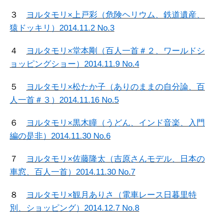
３
ヨルタモリ×上戸彩（危険ヘリウム、鉄道遺産、
猿ドッキリ）2014.11.2 No.3
４
ヨルタモリ×堂本剛（百人一首＃２、ワールドシ
ョッピングショー）2014.11.9 No.4
５
ヨルタモリ×松たか子（ありのままの自分論、百
人一首＃３）2014.11.16 No.5
６
ヨルタモリ×黒木瞳（うどん、インド音楽、入門
編の是非）2014.11.30 No.6
７
ヨルタモリ×佐藤隆太（吉原さんモデル、日本の
車窓、百人一首）2014.11.30 No.7
８
ヨルタモリ×観月ありさ（電車レース日暮里特
別、ショッピング）2014.12.7 No.8