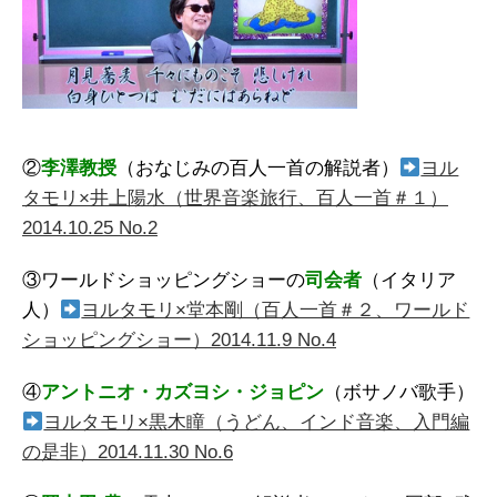
②
李澤教授
（おなじみの百人一首の解説者）
ヨル
タモリ×井上陽水（世界音楽旅行、百人一首＃１）
2014.10.25 No.2
③ワールドショッピングショーの
司会者
（イタリア
人）
ヨルタモリ×堂本剛（百人一首＃２、ワールド
ショッピングショー）2014.11.9 No.4
④
アントニオ・カズヨシ・ジョピン
（ボサノバ歌手）
ヨルタモリ×黒木瞳（うどん、インド音楽、入門編
の是非）2014.11.30 No.6