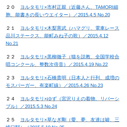
２０
ヨルタモリ×市村正親（近藤さん、TAMORI細
胞、能書きの長いウエイター）／2015.4.5 No.20
２１
ヨルタモリ×木梨憲武（ハマグリ、電車レース
品川ステークス、能町みね子の歌）／2015.4.12
No.21
２２
ヨルタモリ×黒柳徹子（猫を説教、全国学校合
唱コンクール、整数次倍音）／2015.4.19 No.22
２３
ヨルタモリ×石橋貴明（日本人と行列、成増の
モスバーガー、有楽町線）／2015.4.26 No.23
２４
ヨルタモリ×ゆず（宮沢りえの着物、リバーシ
ブル）／2015.5.3 No.24
２５
ヨルタモリ×草なぎ剛（愛、夢、友達は嘘、三