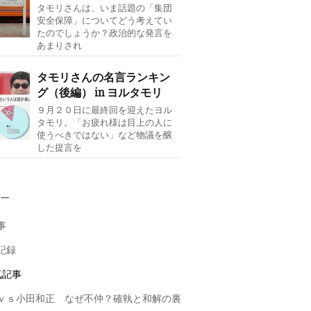
タモリさんは、いま話題の「集団
安全保障」についてどう考えてい
たのでしょうか？政治的な発言を
あまりされ
タモリさんの名言ランキン
グ（後編） in ヨルタモリ
９月２０日に最終回を迎えたヨル
タモリ。「お疲れ様は目上の人に
使うべきではない」など物議を醸
した提言を
ー
事
記録
気記事
ｖｓ小田和正 なぜ不仲？確執と和解の裏