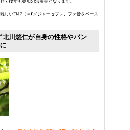
わせてゆずも参加の演奏会となります。
難しいFM7（＝Fメジャーセブン、ファ音をベース
ず北川
悠仁が自身の性格やバン
かに