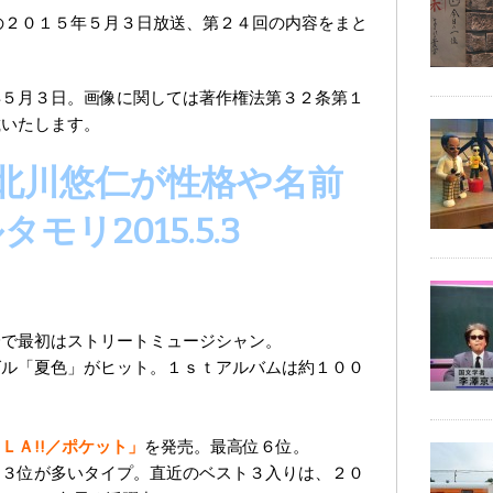
の２０１５年５月３日放送、第２４回の内容をまと
年５月３日。画像に関しては著作権法第３２条第１
載いたします。
北川悠仁が性格や名前
リ2015.5.3
身で最初はストリートミュージシャン。
グル「夏色」がヒット。１ｓｔアルバムは約１００
ＬＡ!!／ポケット」
を発売。最高位６位。
～３位が多いタイプ。直近のベスト３入りは、２０