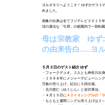
ヨルタモリへようこそ！ ゆずがゲスト
めました。
画像の出典は全てフジテレビ２０１５
項の適法な「引用」の範囲内で一部転
母は宗教家 ゆず
の由来告白……ヨルタモ
５月３日のゲスト紹介 ゆず
・フォークデュオ。２人とも神奈川出
・１９９８年にメジャーデビューシン
万枚の売り上げ。紅白に５回出場。
・北川悠仁（ゆうじん）と岩沢厚治。
・４月１５日に
４２ｎｄシングルの「Ｏ
・もともと週間シングル売り上げは２