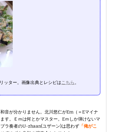
リッター。画像出典とレシピは
こちら
。
和音が分かりません。北川悠仁がEm（＝Eマイナ
ます。Ｅｍは何とかマスター。Eｍしか弾けないマ
奏者のU-zhaan(ユザーン)は思わず
「俺がこ