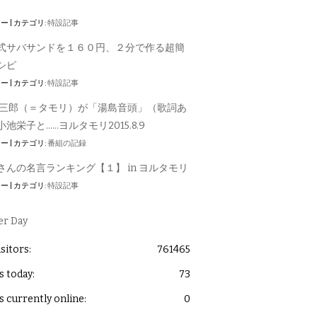
ュー
|
カテゴリ:
特設記事
式サバサンドを１６０円、２分で作る超簡
シピ
ュー
|
カテゴリ:
特設記事
 三郎（＝タモリ）が「湯島音頭」（歌詞あ
池栄子と……ヨルタモリ2015.8.9
ュー
|
カテゴリ:
番組の記録
さんの名言ランキング【１】 in ヨルタモリ
ュー
|
カテゴリ:
特設記事
er Day
isitors:
761465
s today:
73
s currently online:
0