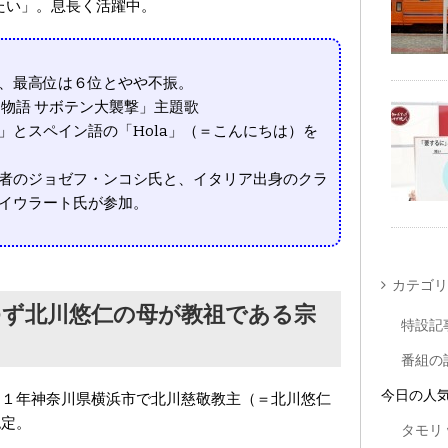
たい」。息長く活躍中。
、最高位は６位とやや不振。
物語 サボテン大襲撃」主題歌
」とスペイン語の「Hola」（＝こんにちは）を
者のジョゼフ・ンコシ氏と、イタリア出身のクラ
イウラート氏が参加。
カテゴリ
ゆず北川悠仁の母が教祖である宗
特設記
」
番組の
今日の人
１１年神奈川県横浜市で北川慈敬教主（＝北川悠仁
認定。
タモリ