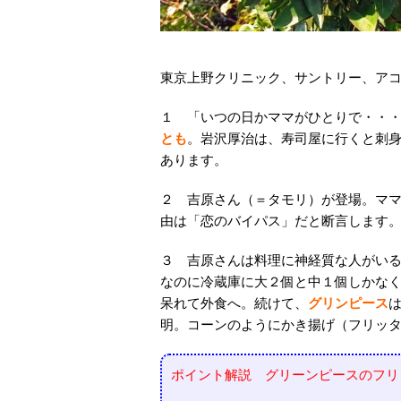
東京上野クリニック、サントリー、ア
１ 「いつの日かママがひとりで・・
とも
。岩沢厚治は、寿司屋に行くと刺
あります。
２ 吉原さん（＝タモリ）が登場。マ
由は「恋のバイパス」だと断言します
３ 吉原さんは料理に神経質な人がい
なのに冷蔵庫に大２個と中１個しかな
呆れて外食へ。続けて、
グリンピース
明。コーンのようにかき揚げ（フリッ
ポイント解説 グリーンピースのフリ