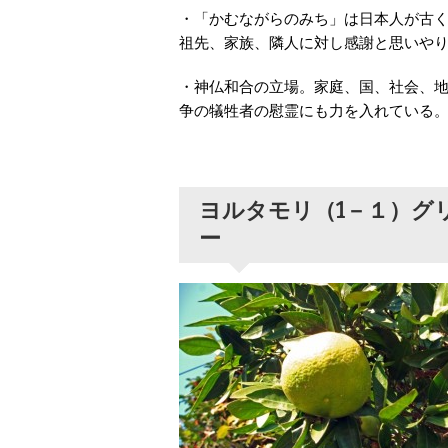
・「かむながらのみち」は日本人が古
祖先、家族、隣人に対し感謝と思いや
・神仏和合の立場。家庭、国、社会、
争の犠牲者の慰霊にも力を入れている
ヨルタモリ（1－１）グ
ー