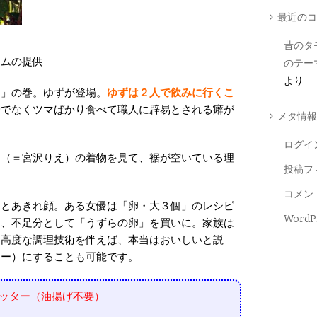
最近のコ
昔のタ
コムの提供
のテーマ
より
・」の巻。ゆずが登場。
ゆずは２人で飲みに行くこ
身でなくツマばかり食べて職人に辟易とされる癖が
メタ情報
ログイ
マ（＝宮沢りえ）の
着物を見て、
裾が空いている理
投稿フ
。
コメン
るとあきれ顔。ある女優は「卵・大３個」のレシピ
WordP
く、不足分として「うずらの卵」を買いに。家族は
は高度な調理技術を伴えば、本当はおいしいと説
ター）にすることも可能です。
ッター（油揚げ不要）