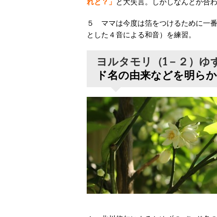
れと？」
と大失言。しかしなんとか合
５ ママは今度は箔をつけるために一番
とした４音による和音）を練習。
ヨルタモリ（1－２）ゆ
ド名の由来などを明ら