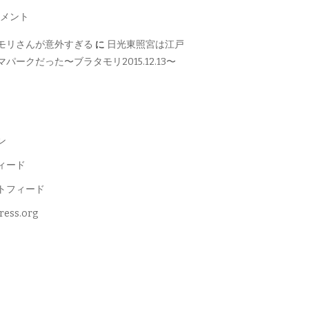
メント
モリさんが意外すぎる
に
日光東照宮は江戸
パークだった〜ブラタモリ2015.12.13〜
ン
ィード
トフィード
ress.org