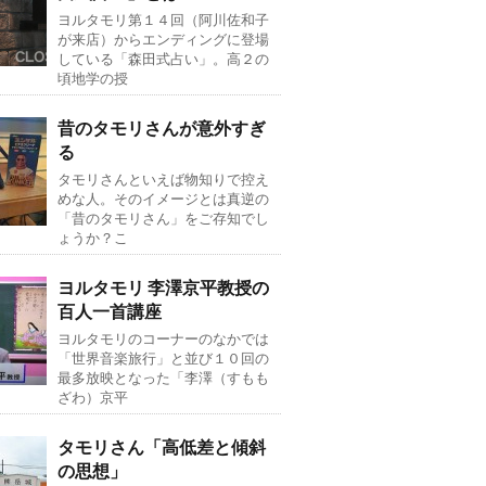
ヨルタモリ第１４回（阿川佐和子
が来店）からエンディングに登場
している「森田式占い」。高２の
頃地学の授
昔のタモリさんが意外すぎ
る
タモリさんといえば物知りで控え
めな人。そのイメージとは真逆の
「昔のタモリさん」をご存知でし
ょうか？こ
ヨルタモリ 李澤京平教授の
百人一首講座
ヨルタモリのコーナーのなかでは
「世界音楽旅行」と並び１０回の
最多放映となった「李澤（すもも
ざわ）京平
タモリさん「高低差と傾斜
の思想」