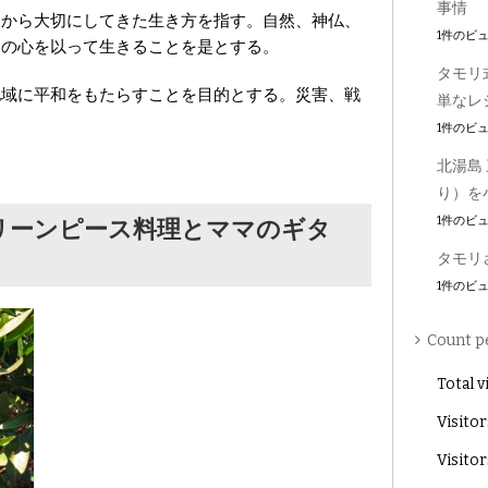
事情
くから大切にしてきた生き方を指す。自然、神仏、
1件のビ
りの心を以って生きることを是とする。
タモリ
地域に平和をもたらすことを目的とする。災害、戦
単なレ
。
1件のビ
北湯島
り）を小
1件のビ
リーンピース料理とママのギタ
タモリ
1件のビ
Count p
Total v
Visitor
Visitor