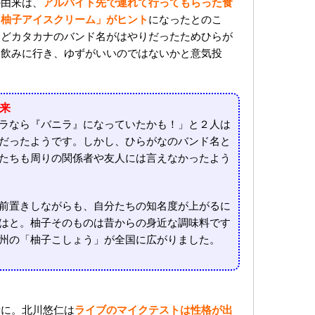
の由来は、
アルバイト先で連れて行ってもらった食
「柚子アイスクリーム」がヒント
になったとのこ
などカタカナのバンド名がはやりだったためひらが
は飲みに行き、ゆずがいいのではないかと意気投
来
ラなら『バニラ』になっていたかも！」と２人は
だったようです。しかし、ひらがなのバンド名と
たちも周りの関係者や友人には言えなかったよう
前置きしながらも、自分たちの知名度が上がるに
はと。柚子そのものは昔からの身近な調味料です
州の「柚子こしょう」が全国に広がりました。
話に。北川悠仁は
ライブのマイクテストは性格が出